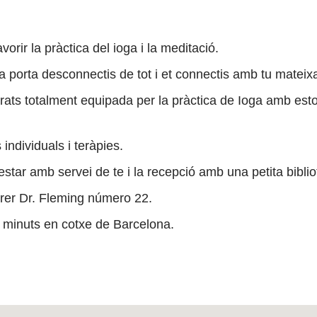
orir la pràctica del ioga i la meditació.
 porta desconnectis de tot i et connectis amb tu mateix
ats totalment equipada per la pràctica de Ioga amb esto
ndividuals i teràpies.
’estar amb servei de te i la recepció amb una petita bibli
rrer Dr. Fleming número 22.
0 minuts en cotxe de Barcelona.