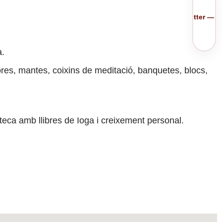
✉️
Uneix-te a la nostra newsletter — i
a.
res, mantes, coixins de meditació, banquetes, blocs,
oteca amb llibres de Ioga i creixement personal.